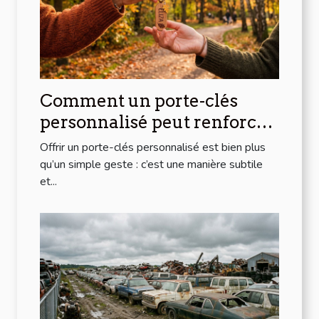
Comment un porte-clés
personnalisé peut renforcer
les liens d'amitié ?
Offrir un porte-clés personnalisé est bien plus
qu’un simple geste : c’est une manière subtile
et...