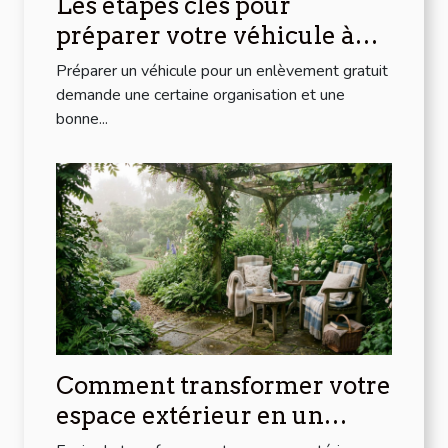
Les étapes clés pour
préparer votre véhicule à
l'enlèvement gratuit
Préparer un véhicule pour un enlèvement gratuit
demande une certaine organisation et une
bonne...
Comment transformer votre
espace extérieur en un
havre de paix ?