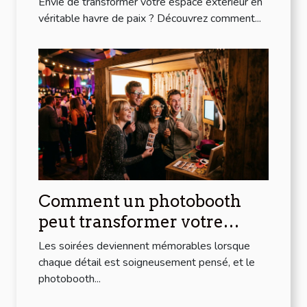
Envie de transformer votre espace extérieur en
véritable havre de paix ? Découvrez comment...
Comment un photobooth
peut transformer votre
soirée
Les soirées deviennent mémorables lorsque
chaque détail est soigneusement pensé, et le
photobooth...