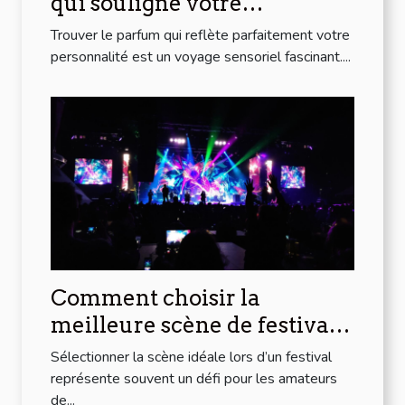
qui souligne votre
personnalité?
Trouver le parfum qui reflète parfaitement votre
personnalité est un voyage sensoriel fascinant....
Comment choisir la
meilleure scène de festival
pour votre style musical ?
Sélectionner la scène idéale lors d’un festival
représente souvent un défi pour les amateurs
de...