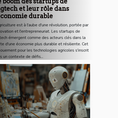
 boom des startups de
agtech et leur rôle dans
'économie durable
griculture est à l'aube d'une révolution, portée par
nnovation et l'entrepreneuriat. Les startups de
gtech émergent comme des acteurs clés dans la
te d'une économie plus durable et résiliente. Cet
ouement pour les technologies agricoles s'inscrit
s un contexte de défis...