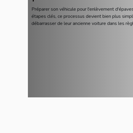
Préparer son véhicule pour l'enlèvement d'épave
étapes clés, ce processus devient bien plus simpl
débarrasser de leur ancienne voiture dans les règl