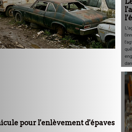
Le
l'
l
L'a
l'i
l'a
quê
eng
dan
cule pour l'enlèvement d'épaves