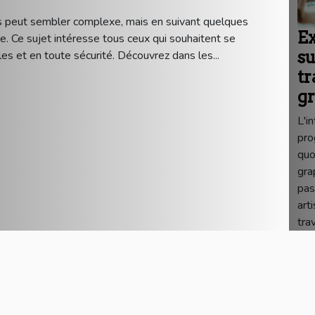
s peut sembler complexe, mais en suivant quelques
Ex
e. Ce sujet intéresse tous ceux qui souhaitent se
s
es et en toute sécurité. Découvrez dans les...
tr
g
L'in
pro
quo
gra
pas
art
trav