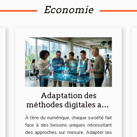
Economie
Adaptation des
méthodes digitales aux
besoins spécifiques de
À l’ère du numérique, chaque société fait
votre société
face à des besoins uniques nécessitant
des approches sur mesure. Adapter les