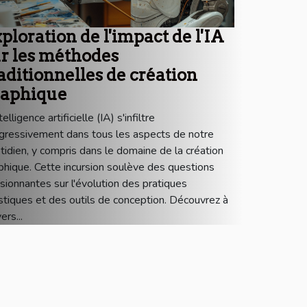
ploration de l'impact de l'IA
ur les méthodes
aditionnelles de création
raphique
telligence artificielle (IA) s'infiltre
gressivement dans tous les aspects de notre
tidien, y compris dans le domaine de la création
phique. Cette incursion soulève des questions
sionnantes sur l'évolution des pratiques
istiques et des outils de conception. Découvrez à
ers...