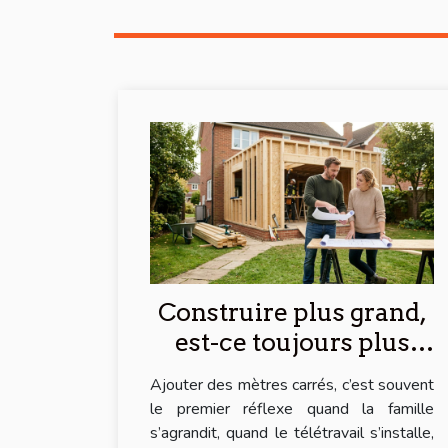
Construire plus grand,
est-ce toujours plus
rentable ? regards sur
Ajouter des mètres carrés, c’est souvent
l’extension
le premier réflexe quand la famille
s’agrandit, quand le télétravail s’installe,