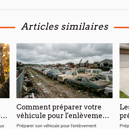
Articles similaires
Comment préparer votre
Le
cer
véhicule pour l'enlèvement
pr
d'épaves ?
l'
lus
Préparer son véhicule pour l'enlèvement
Prép