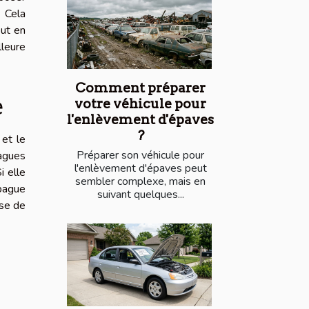
. Cela
out en
lleure
Comment préparer
e
votre véhicule pour
l'enlèvement d'épaves
?
 et le
Préparer son véhicule pour
bagues
l'enlèvement d'épaves peut
i elle
sembler complexe, mais en
 bague
suivant quelques...
use de