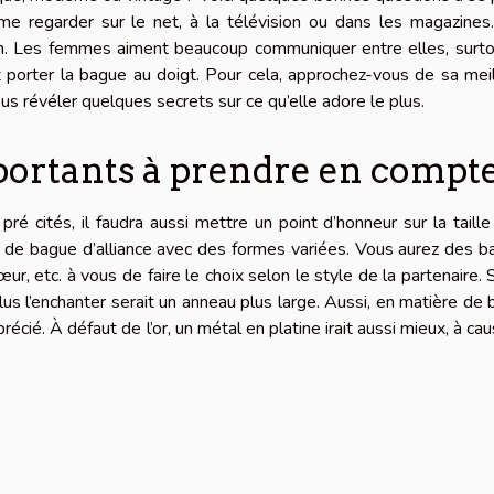
ime regarder sur le net, à la télévision ou dans les magazines
ion. Les femmes aiment beaucoup communiquer entre elles, surt
nt porter la bague au doigt. Pour cela, approchez-vous de sa mei
ous révéler quelques secrets sur ce qu’elle adore le plus.
ortants à prendre en compt
ré cités, il faudra aussi mettre un point d’honneur sur la taille
lie de bague d’alliance avec des formes variées. Vous aurez des 
r, etc. à vous de faire le choix selon le style de la partenaire. S
plus l’enchanter serait un anneau plus large. Aussi, en matière de
récié. À défaut de l’or, un métal en platine irait aussi mieux, à ca