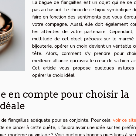
La bague de fiançailles est un objet qui ne se c
pas au hasard. Le choix de ce bijou symbolique d
faire en fonction des sentiments que vous épro
votre compagne. Aussi, elle doit également co
les attentes de votre partenaire. Cependant, 
multitude de cet objet précieux sur le marché 
bijouterie, opérer un choix devient un véritable 
tête. Alors, comment s’y prendre pour chois
meilleure alliance qui ravira le cœur de sa bien-a
Cet article vous propose quelques astuces
opérer le choix idéal.
re en compte pour choisir la
idéale
e de fiançailles adéquate pour sa conjointe. Pour cela,
voir ce sit
e se lancer à cette quête, il faudra avoir une idée sur les préfé
sique, moderne ou vintage ? Voici quelques bonnes questions à se