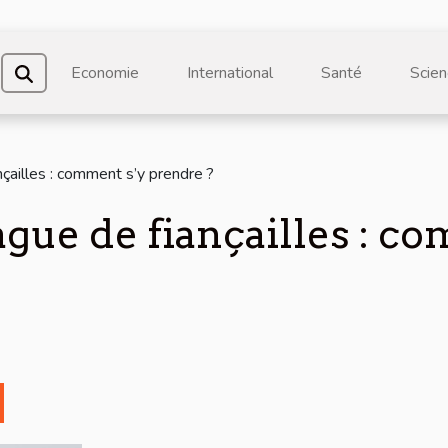
Economie
International
Santé
Scien
nçailles : comment s’y prendre ?
ague de fiançailles : c