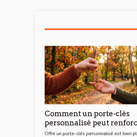
Comment un porte-clés
personnalisé peut renfor
les liens d'amitié ?
Offrir un porte-clés personnalisé est bien p