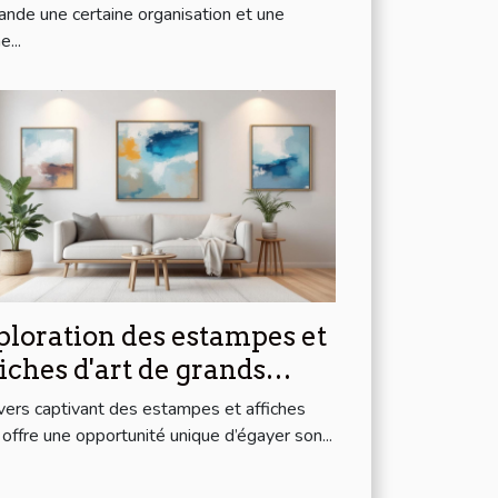
nde une certaine organisation et une
...
ploration des estampes et
fiches d'art de grands
tistes modernes à prix
ivers captivant des estampes et affiches
ordables
t offre une opportunité unique d’égayer son...