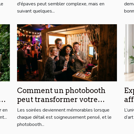
le
d'épaves peut sembler complexe, mais en
dema
suivant quelques...
bonne
Comment un photobooth
Ex
peut transformer votre
af
soirée
ar
r en
Les soirées deviennent mémorables lorsque
L’un
ab
t...
chaque détail est soigneusement pensé, et le
d’ar
photobooth...