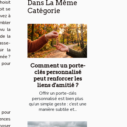
Dans La Même
hoisit
oit se
Catégorie
uvez à
mbler
vu la
de la
casse-
ir la
imée ?
 pour
Comment un porte-
clés personnalisé
peut renforcer les
liens d'amitié ?
Offrir un porte-clés
personnalisé est bien plus
qu’un simple geste : c’est une
manière subtile et...
e
pour
rences
 poser