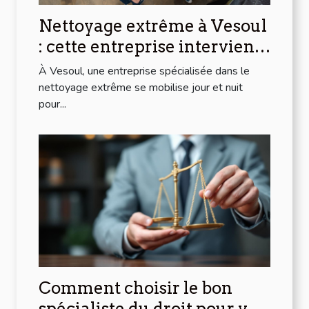
Nettoyage extrême à Vesoul
: cette entreprise intervient
chez vous 24/7 !
À Vesoul, une entreprise spécialisée dans le
nettoyage extrême se mobilise jour et nuit
pour...
Comment choisir le bon
spécialiste du droit pour vos