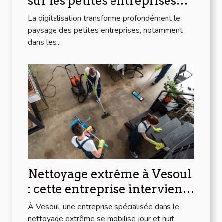
sur les petites entreprises
dans les régions alpines
La digitalisation transforme profondément le
paysage des petites entreprises, notamment
dans les...
Nettoyage extrême à Vesoul
: cette entreprise intervient
chez vous 24/7 !
À Vesoul, une entreprise spécialisée dans le
nettoyage extrême se mobilise jour et nuit