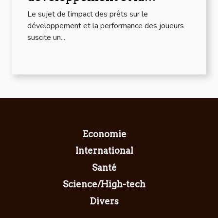
performance des joueurs
Le sujet de l’impact des prêts sur le
développement et la performance des joueurs
suscite un...
Economie
International
Santé
Science/High-tech
Divers