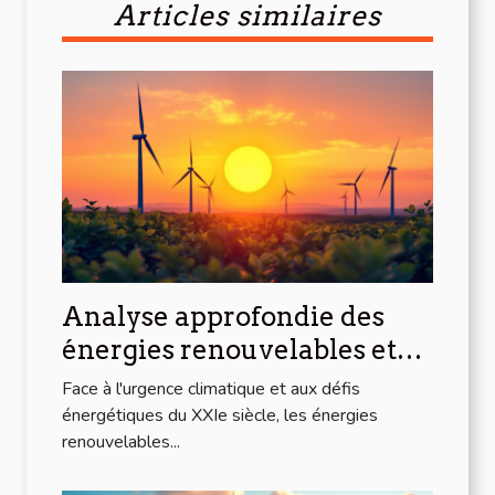
Articles similaires
Analyse approfondie des
énergies renouvelables et
leur impact sur l'économie
Face à l'urgence climatique et aux défis
globale
énergétiques du XXIe siècle, les énergies
renouvelables...