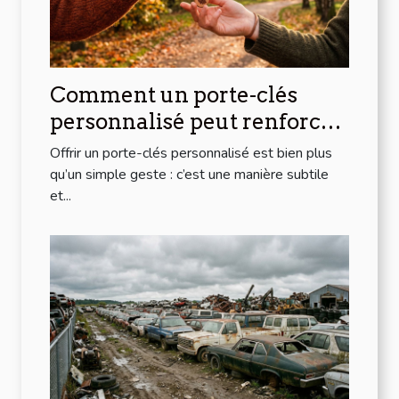
Comment un porte-clés
personnalisé peut renforcer
les liens d'amitié ?
Offrir un porte-clés personnalisé est bien plus
qu’un simple geste : c’est une manière subtile
et...