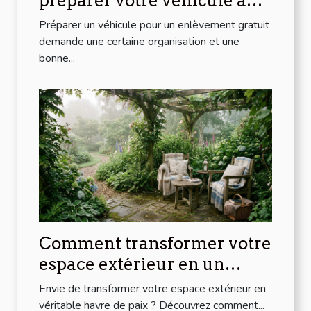
préparer votre véhicule à
l'enlèvement gratuit
Préparer un véhicule pour un enlèvement gratuit
demande une certaine organisation et une
bonne...
Comment transformer votre
espace extérieur en un
havre de paix ?
Envie de transformer votre espace extérieur en
véritable havre de paix ? Découvrez comment...