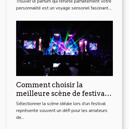
Trouver le parfum qui reflète parfaitement votre
personnalité est un voyage sensoriel fascinant....
Comment choisir la
meilleure scène de festival
pour votre style musical ?
Sélectionner la scène idéale lors d’un festival
représente souvent un défi pour les amateurs
de...