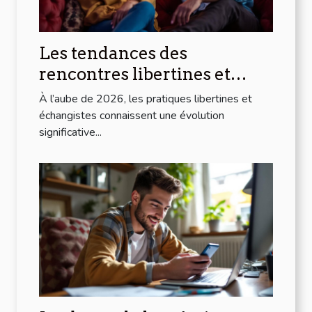
Les tendances des
rencontres libertines et
échangistes en 2026
À l’aube de 2026, les pratiques libertines et
échangistes connaissent une évolution
significative...