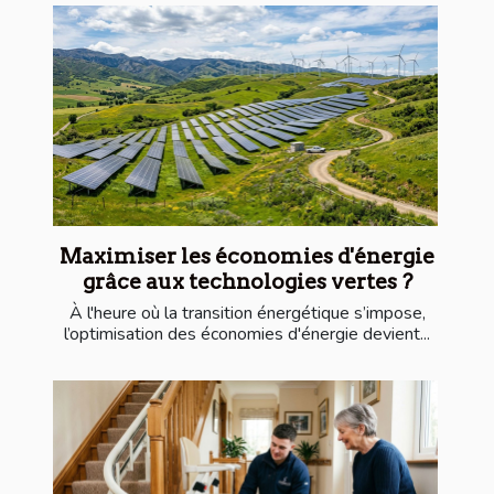
Maximiser les économies d'énergie
grâce aux technologies vertes ?
À l'heure où la transition énergétique s’impose,
l’optimisation des économies d'énergie devient...