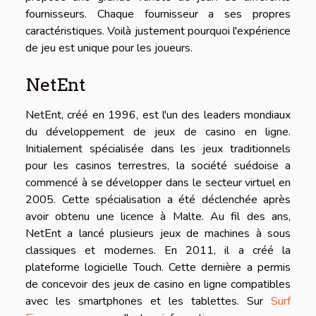
fournisseurs. Chaque fournisseur a ses propres
caractéristiques. Voilà justement pourquoi l'expérience
de jeu est unique pour les joueurs.
NetEnt
NetEnt, créé en 1996, est l'un des leaders mondiaux
du développement de jeux de casino en ligne.
Initialement spécialisée dans les jeux traditionnels
pour les casinos terrestres, la société suédoise a
commencé à se développer dans le secteur virtuel en
2005. Cette spécialisation a été déclenchée après
avoir obtenu une licence à Malte. Au fil des ans,
NetEnt a lancé plusieurs jeux de machines à sous
classiques et modernes. En 2011, il a créé la
plateforme logicielle Touch. Cette dernière a permis
de concevoir des jeux de casino en ligne compatibles
avec les smartphones et les tablettes. Sur
Surf