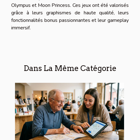
Olympus et Moon Princess. Ces jeux ont été valorisés
grâce à leurs graphismes de haute qualité, leurs
fonctionnalités bonus passionnantes et leur gameplay
immersif.
Dans La Même Catégorie