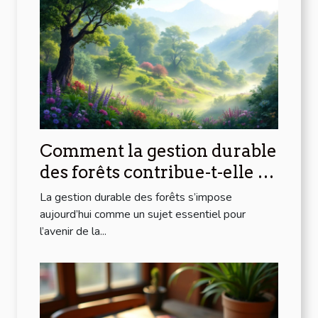
Comment la gestion durable
des forêts contribue-t-elle à
l'écosystème ?
La gestion durable des forêts s’impose
aujourd’hui comme un sujet essentiel pour
l’avenir de la...