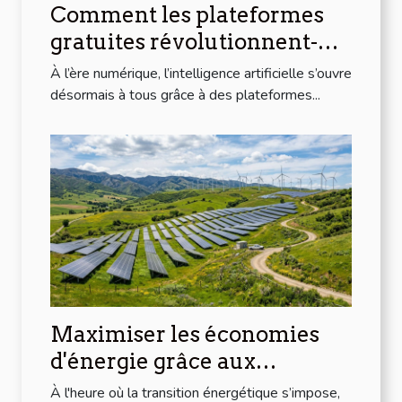
Comment les plateformes
gratuites révolutionnent-
elles l'accès à l'intelligence
À l’ère numérique, l’intelligence artificielle s’ouvre
artificielle ?
désormais à tous grâce à des plateformes...
Maximiser les économies
d'énergie grâce aux
technologies vertes ?
À l'heure où la transition énergétique s’impose,