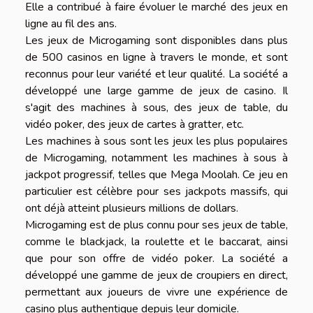
Elle a contribué à faire évoluer le marché des jeux en
ligne au fil des ans.
Les jeux de Microgaming sont disponibles dans plus
de 500 casinos en ligne à travers le monde, et sont
reconnus pour leur variété et leur qualité. La société a
développé une large gamme de jeux de casino. Il
s'agit des machines à sous, des jeux de table, du
vidéo poker, des jeux de cartes à gratter, etc.
Les machines à sous sont les jeux les plus populaires
de Microgaming, notamment les machines à sous à
jackpot progressif, telles que Mega Moolah. Ce jeu en
particulier est célèbre pour ses jackpots massifs, qui
ont déjà atteint plusieurs millions de dollars.
Microgaming est de plus connu pour ses jeux de table,
comme le blackjack, la roulette et le baccarat, ainsi
que pour son offre de vidéo poker. La société a
développé une gamme de jeux de croupiers en direct,
permettant aux joueurs de vivre une expérience de
casino plus authentique depuis leur domicile.