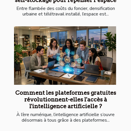
self-stockage pour repenser l’espace
Entre flambée des coûts du foncier, densification
urbaine et télétravail installé, l’espace est...
Comment les plateformes gratuites
révolutionnent-elles l'accès à
l'intelligence artificielle ?
À l’ère numérique, l’intelligence artificielle s’ouvre
désormais à tous grâce à des plateformes...