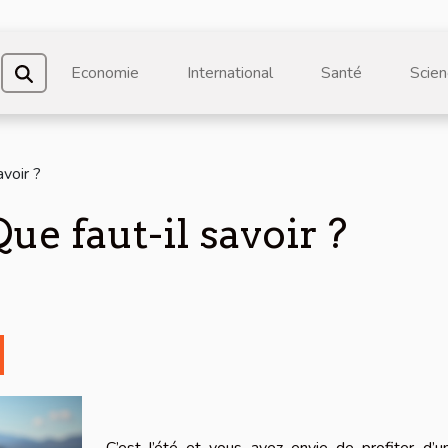
Economie
International
Santé
Scien
avoir ?
ue faut-il savoir ?
C’est l’été et vous avez envie de profiter d’u