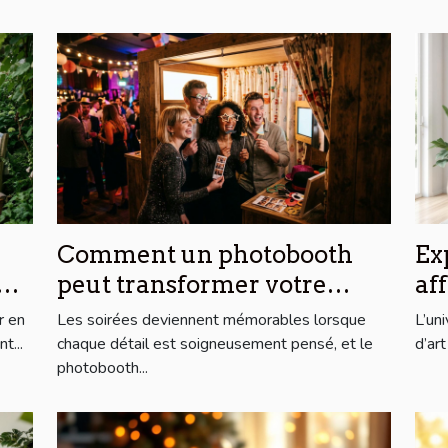
Comment un photobooth
Ex
peut transformer votre
af
soirée
ar
r en
Les soirées deviennent mémorables lorsque
L’un
ab
t...
chaque détail est soigneusement pensé, et le
d’ar
photobooth...