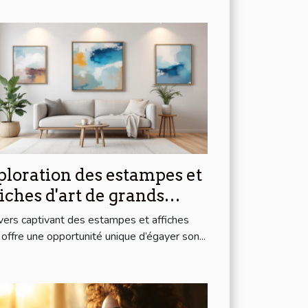
ploration des estampes et
fiches d'art de grands
tistes modernes à prix
ivers captivant des estampes et affiches
ordables
t offre une opportunité unique d’égayer son...