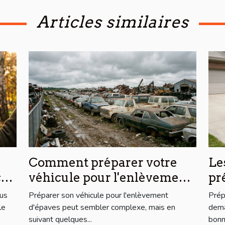
Articles similaires
Comment préparer votre
Le
cer
véhicule pour l'enlèvement
pr
d'épaves ?
l'
lus
Préparer son véhicule pour l'enlèvement
Prép
le
d'épaves peut sembler complexe, mais en
dema
suivant quelques...
bonne