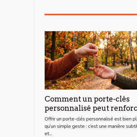
Comment un porte-clés
personnalisé peut renfor
les liens d'amitié ?
Offrir un porte-clés personnalisé est bien p
qu’un simple geste : c’est une manière subti
et...