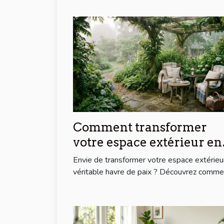
Comment transformer
votre espace extérieur en
un havre de paix ?
Envie de transformer votre espace extérieu
véritable havre de paix ? Découvrez commen