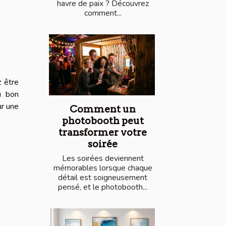
havre de paix ? Découvrez
comment...
z être
u bon
ur une
Comment un
photobooth peut
transformer votre
soirée
Les soirées deviennent
mémorables lorsque chaque
détail est soigneusement
pensé, et le photobooth...