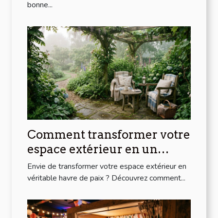
bonne...
Comment transformer votre
espace extérieur en un
havre de paix ?
Envie de transformer votre espace extérieur en
véritable havre de paix ? Découvrez comment...