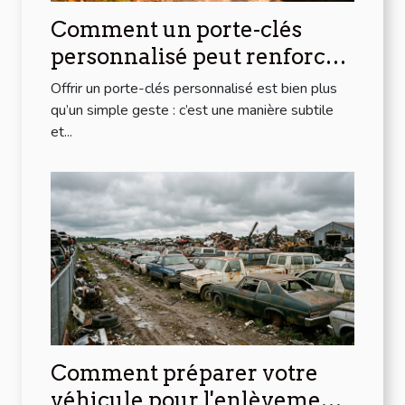
Comment un porte-clés
personnalisé peut renforcer
les liens d'amitié ?
Offrir un porte-clés personnalisé est bien plus
qu’un simple geste : c’est une manière subtile
et...
Comment préparer votre
véhicule pour l'enlèvement