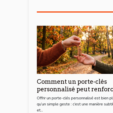
Comment un porte-clés
personnalisé peut renfor
les liens d'amitié ?
Offrir un porte-clés personnalisé est bien p
qu’un simple geste : c’est une manière subti
et...