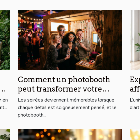
Comment un photobooth
Ex
peut transformer votre
af
soirée
ar
r en
Les soirées deviennent mémorables lorsque
L’un
ab
t...
chaque détail est soigneusement pensé, et le
d’ar
photobooth...