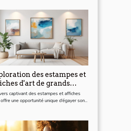
ploration des estampes et
fiches d'art de grands
tistes modernes à prix
ivers captivant des estampes et affiches
ordables
t offre une opportunité unique d’égayer son...