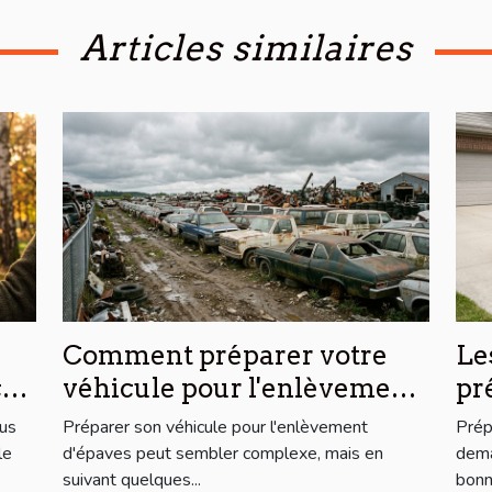
Articles similaires
Comment préparer votre
Le
cer
véhicule pour l'enlèvement
pr
d'épaves ?
l'
lus
Préparer son véhicule pour l'enlèvement
Prép
le
d'épaves peut sembler complexe, mais en
dema
suivant quelques...
bonne