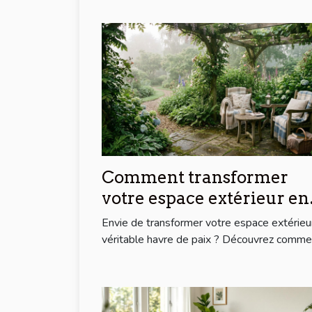
Comment transformer
votre espace extérieur en
un havre de paix ?
Envie de transformer votre espace extérieu
véritable havre de paix ? Découvrez commen