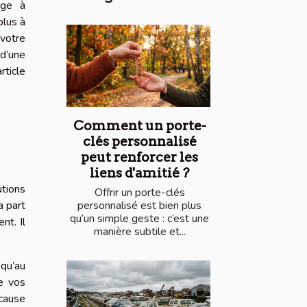
age à
plus à
 votre
d’une
rticle
Comment un porte-
clés personnalisé
peut renforcer les
liens d'amitié ?
utions
Offrir un porte-clés
a part
personnalisé est bien plus
qu’un simple geste : c’est une
nt. Il
manière subtile et...
 qu’au
e vos
cause