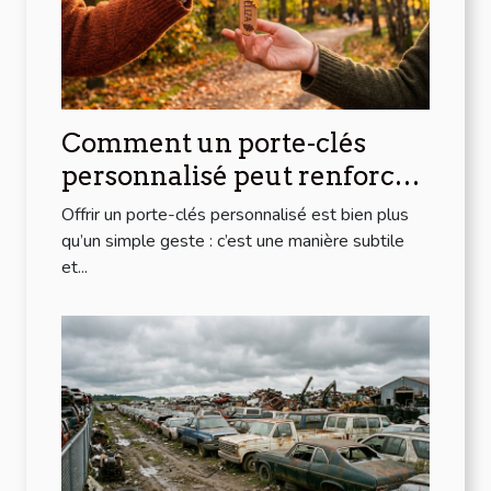
Comment un porte-clés
personnalisé peut renforcer
les liens d'amitié ?
Offrir un porte-clés personnalisé est bien plus
qu’un simple geste : c’est une manière subtile
et...