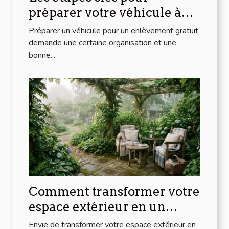
préparer votre véhicule à
l'enlèvement gratuit
Préparer un véhicule pour un enlèvement gratuit
demande une certaine organisation et une
bonne...
Comment transformer votre
espace extérieur en un
havre de paix ?
Envie de transformer votre espace extérieur en