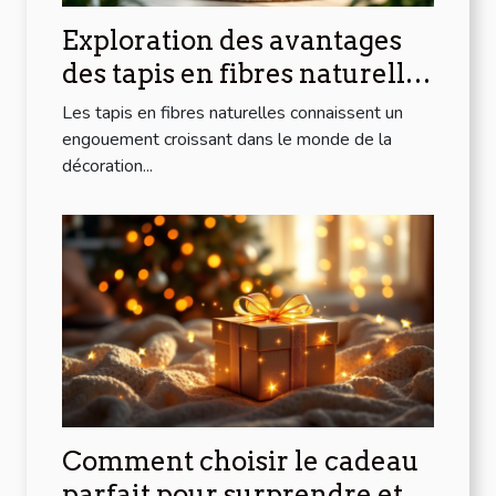
Exploration des avantages
des tapis en fibres naturelles
pour la maison
Les tapis en fibres naturelles connaissent un
engouement croissant dans le monde de la
décoration...
Comment choisir le cadeau
parfait pour surprendre et