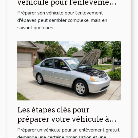
véhicule pour l'enlèvement
d'épaves ?
Préparer son véhicule pour l'enlèvement
d'épaves peut sembler complexe, mais en
suivant quelques...
Les étapes clés pour
préparer votre véhicule à
l'enlèvement gratuit
Préparer un véhicule pour un enlèvement gratuit
demande une certaine organisation et une