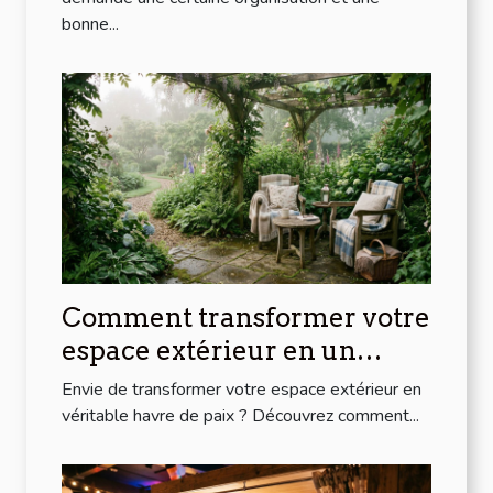
bonne...
Comment transformer votre
espace extérieur en un
havre de paix ?
Envie de transformer votre espace extérieur en
véritable havre de paix ? Découvrez comment...