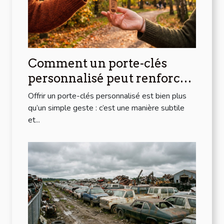
Comment un porte-clés
personnalisé peut renforcer
les liens d'amitié ?
Offrir un porte-clés personnalisé est bien plus
qu’un simple geste : c’est une manière subtile
et...